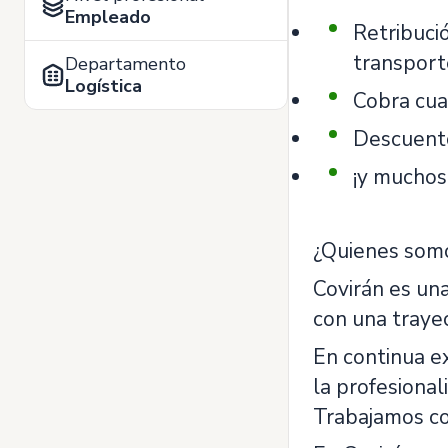
Empleado
Retribuci
transport
Departamento
Logística
Cobra cua
Descuento
¡y muchos
¿Quienes som
Covirán es una
con una traye
En continua e
la profesional
Trabajamos co