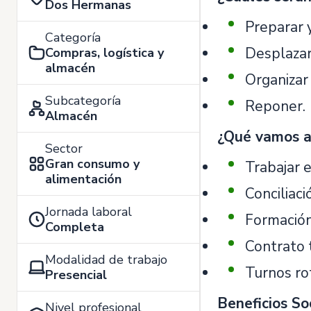
Dos Hermanas
Preparar 
Categoría
Desplazar
Compras, logística y
almacén
Organizar 
Subcategoría
Reponer.
Almacén
¿Qué vamos a
Sector
Gran consumo y
Trabajar 
alimentación
Conciliació
Jornada laboral
Formación
Completa
Contrato 
Modalidad de trabajo
Turnos ro
Presencial
Beneficios So
Nivel profesional